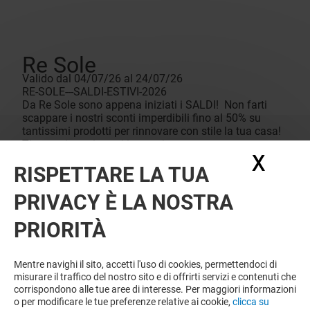
Re Sole
Valido dal 04/07/26 al 24/07/26
RE-SOLE---SALDI-ESTIVI-2026
Da Re Sole sono appena iniziati i SALDI! Non farti
scappare i nostri sconti imperdibili fino al 50% su
tantissimi prodotti per rinnovare con stile la tua casa!
Ti aspettiamo in tutti i negozi e su
X
Nasc
www.resolecasa.com
RISPETTARE LA TUA
PRIVACY È LA NOSTRA
PRIORITÀ
Mentre navighi il sito, accetti l'uso di cookies, permettendoci di
misurare il traffico del nostro sito e di offrirti servizi e contenuti che
corrispondono alle tue aree di interesse. Per maggiori informazioni
o per modificare le tue preferenze relative ai cookie,
clicca su