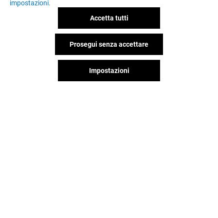
impostazioni.
Accetta tutti
Prosegui senza accettare
Impostazioni
Il divertimento non si ferma
quando vai via da Casamassima,
continua sui social!