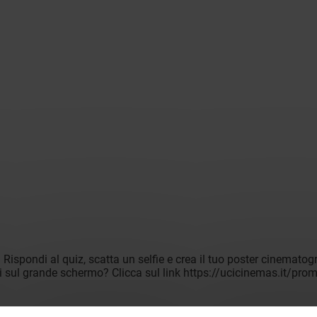
u. Rispondi al quiz, scatta un selfie e crea il tuo poster cinemato
ti sul grande schermo? Clicca sul link https://ucicinemas.it/pro