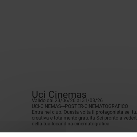
Uci Cinemas
Valido dal 23/06/26 al 31/08/26
UCI-CINEMAS---POSTER-CINEMATOGRAFICO
Entra nel club. Questa volta il protagonista sei t
creativa e totalmente gratuita Sei pronto a veder
della-tua-locandina-cinematografica