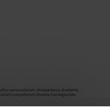
grafico personalizzato Un'esperienza divertente,
mozioni/competizioni/diventa-il-protagonista-