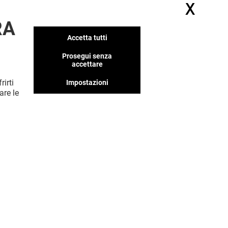
X
Nasc
RA
Accetta tutti
Prosegui senza
accettare
rirti
Impostazioni
are le