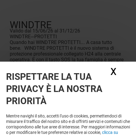
WINDTRE
Valido dal 15/06/26 al 31/12/26
WINDTRE---PROTETTI
Quando hai WINDTRE PROTETTI…. A casa tutto
bene. WINDTRE PROTETTI è il nuovo sistema di
protezione professionale collegato H24 alla centrale
operativa. E con il tasto SOS la tua famiglia è sempre
protetta a casa e fuori casa. Ti aspettiamo nel
X
Nasc
WINDTRE Store del centro.
RISPETTARE LA TUA
PRIVACY È LA NOSTRA
PRIORITÀ
Mentre navighi il sito, accetti l'uso di cookies, permettendoci di
misurare il traffico del nostro sito e di offrirti servizi e contenuti che
corrispondono alle tue aree di interesse. Per maggiori informazioni
o per modificare le tue preferenze relative ai cookie,
clicca su