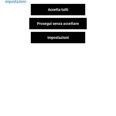
impostazioni.
Accetta tutti
Prosegui senza accettare
Impostazioni
Il divertimento non si ferma
quando vai via da Casamassima,
continua sui social!