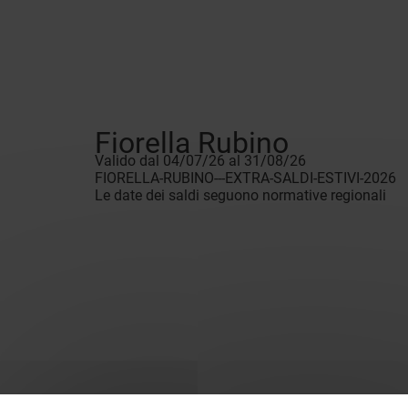
Fiorella Rubino
Valido dal 04/07/26 al 31/08/26
FIORELLA-RUBINO---EXTRA-SALDI-ESTIVI-2026
Le date dei saldi seguono normative regionali