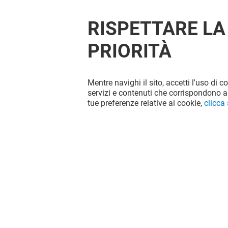
RISPETTARE LA
PRIORITÀ
Mentre navighi il sito, accetti l'uso di c
OFFERTE
servizi e contenuti che corrispondono al
tue preferenze relative ai cookie,
clicca
Valido dal 06/08/26 al 31/08/26
VEDI I DETTAGLI