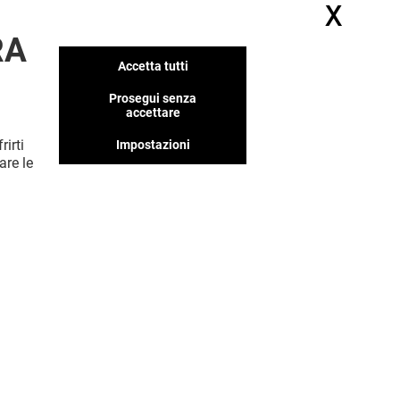
X
Nasc
RA
Accetta tutti
Prosegui senza
accettare
rirti
Impostazioni
are le