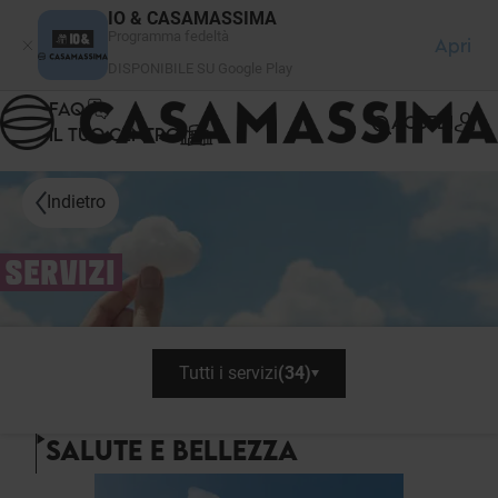
Pannello di gestione dei cookies
IO & CASAMASSIMA
Programma fedeltà
Apri
DISPONIBILE SU Google Play
FAQ
ACCEDI
IL TUO CENTRO
Indietro
SERVIZI
Tutti i servizi
(
34
)
SALUTE E BELLEZZA