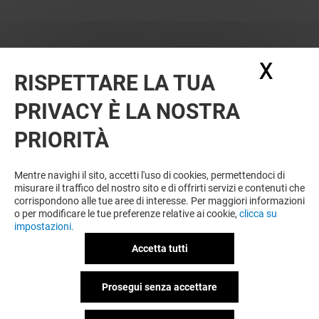
X
Nasc
RISPETTARE LA TUA
PRIVACY È LA NOSTRA
PRIORITÀ
Mentre navighi il sito, accetti l'uso di cookies, permettendoci di
misurare il traffico del nostro sito e di offrirti servizi e contenuti che
corrispondono alle tue aree di interesse. Per maggiori informazioni
o per modificare le tue preferenze relative ai cookie,
clicca su
impostazioni.
Accetta tutti
Prosegui senza accettare