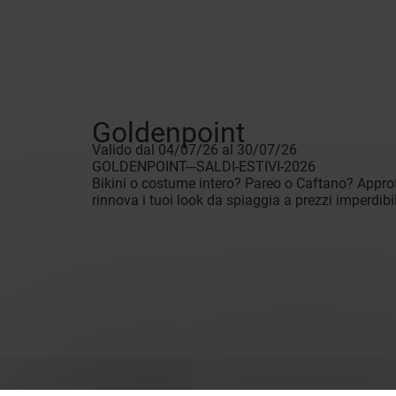
Goldenpoint
Valido dal 04/07/26 al 30/07/26
GOLDENPOINT---SALDI-ESTIVI-2026
Bikini o costume intero? Pareo o Caftano? Approfit
rinnova i tuoi look da spiaggia a prezzi imperd