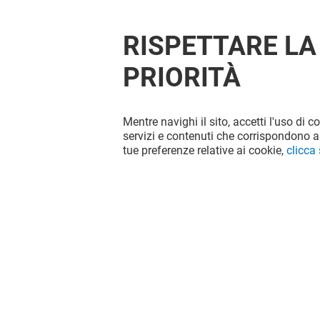
RISPETTARE LA
PRIORITÀ
Mentre navighi il sito, accetti l'uso di c
OFFERTE
servizi e contenuti che corrispondono al
tue preferenze relative ai cookie,
clicca
Valido dal 31/07/26 al 31/08/26
VEDI I DETTAGLI