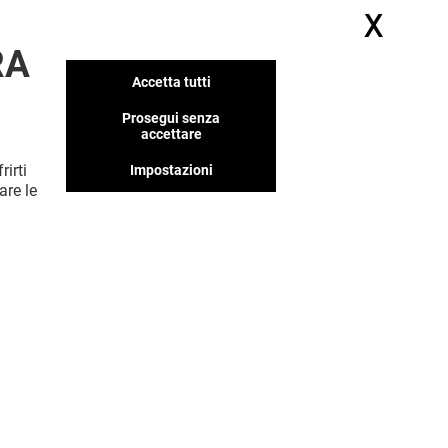
X
Nasc
RA
Accetta tutti
Prosegui senza
accettare
rirti
Impostazioni
are le