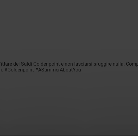
tare dei Saldi Goldenpoint e non lasciarsi sfuggire nulla. Componi
ibili. #Goldenpoint #ASummerAboutYou