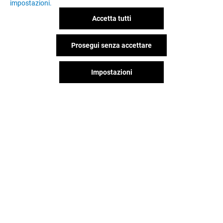
impostazioni.
Accetta tutti
Prosegui senza accettare
OFFERTE
Impostazioni
Valido dal 29/07/26 al 31/08/26
VEDI I DETTAGLI
Il divertimento non si ferma
quando vai via da Casamassima,
continua sui social!