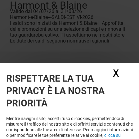
Harmont & Blaine
Valido dal 04/07/26 al 31/08/26
Harmont-e-Blaine---SALDI-ESTIVI-2026
I saldi sono iniziati da Harmont & Blaine! Approfitta
delle promozioni su una selezione di capi e rinnova il
tuo guardaroba estivo. Ti aspettiamo nei nostri store.
Le date dei saldi seguono normative regionali
X
Nasc
RISPETTARE LA TUA
PRIVACY È LA NOSTRA
PRIORITÀ
Mentre navighi il sito, accetti l'uso di cookies, permettendoci di
misurare il traffico del nostro sito e di offrirti servizi e contenuti che
corrispondono alle tue aree di interesse. Per maggiori informazioni
o per modificare le tue preferenze relative ai cookie,
clicca su