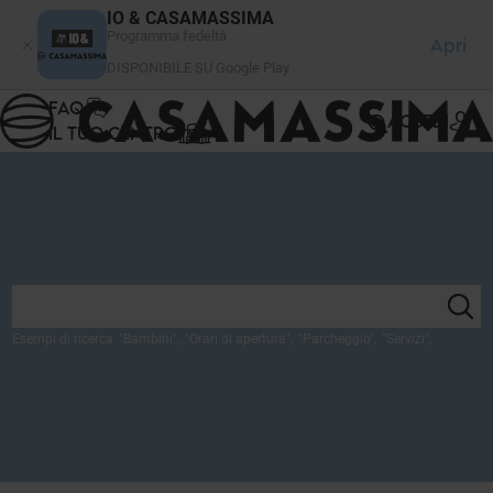
Pannello di gestione dei cookies
IO & CASAMASSIMA
Programma fedeltà
Apri
DISPONIBILE SU Google Play
FAQ
ACCEDI
IL TUO CENTRO
Esempi di ricerca
"
Bambini
",
"
Orari di apertura
",
"
Parcheggio
",
"
Servizi
",